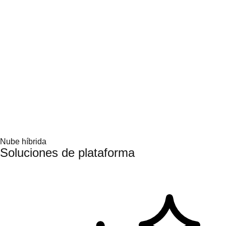
Participa y aprende
Centro de aprendizaje
Recursos sobre la IA
Partners de IA
Servicios para la IA
Nube híbrida
Soluciones de plataforma