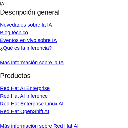
Skip
IA
to
Descripción general
content
Novedades sobre la IA
Blog técnico
Eventos en vivo sobre IA
¿Qué es la inferencia?
Más información sobre la IA
Productos
Red Hat AI Enterprise
Red Hat AI Inference
Red Hat Enterprise Linux AI
Red Hat OpenShift AI
Más información sobre Red Hat AI