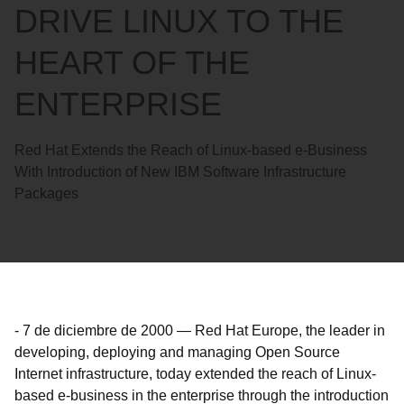
DRIVE LINUX TO THE
HEART OF THE
ENTERPRISE
Red Hat Extends the Reach of Linux-based e-Business
With Introduction of New IBM Software Infrastructure
Packages
-
7 de diciembre de 2000
—
Red Hat Europe, the leader in
developing, deploying and managing Open Source
Internet infrastructure, today extended the reach of Linux-
based e-business in the enterprise through the introduction