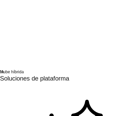
Participa y aprende
Centro de aprendizaje
Recursos sobre la IA
Partners de IA
Servicios para la IA
Nube híbrida
Soluciones de plataforma