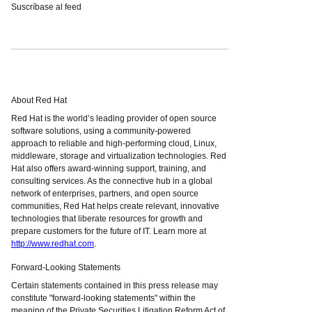
Suscríbase al feed
About Red Hat
Red Hat is the world’s leading provider of open source
software solutions, using a community-powered
approach to reliable and high-performing cloud, Linux,
middleware, storage and virtualization technologies. Red
Hat also offers award-winning support, training, and
consulting services. As the connective hub in a global
network of enterprises, partners, and open source
communities, Red Hat helps create relevant, innovative
technologies that liberate resources for growth and
prepare customers for the future of IT. Learn more at
http://www.redhat.com
.
Forward-Looking Statements
Certain statements contained in this press release may
constitute "forward-looking statements" within the
meaning of the Private Securities Litigation Reform Act of