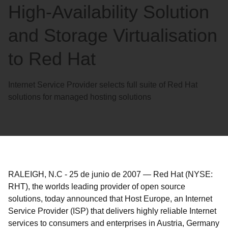
High-Availability Solution
and Storage Virtualisation
to Red Hat
Internet Service Provider selects full suite of Red Hat
solutions for managed hosting solutions
RALEIGH, N.C
-
25 de junio de 2007
—
Red Hat (NYSE:
RHT), the worlds leading provider of open source
solutions, today announced that Host Europe, an Internet
Service Provider (ISP) that delivers highly reliable Internet
services to consumers and enterprises in Austria, Germany