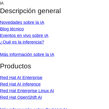
Skip
IA
to
Descripción general
content
Novedades sobre la IA
Blog técnico
Eventos en vivo sobre IA
¿Qué es la inferencia?
Más información sobre la IA
Productos
Red Hat AI Enterprise
Red Hat AI Inference
Red Hat Enterprise Linux AI
Red Hat OpenShift AI