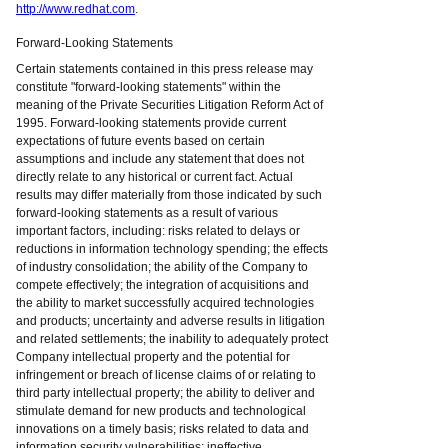
http://www.redhat.com
.
Forward-Looking Statements
Certain statements contained in this press release may
constitute "forward-looking statements" within the
meaning of the Private Securities Litigation Reform Act of
1995. Forward-looking statements provide current
expectations of future events based on certain
assumptions and include any statement that does not
directly relate to any historical or current fact. Actual
results may differ materially from those indicated by such
forward-looking statements as a result of various
important factors, including: risks related to delays or
reductions in information technology spending; the effects
of industry consolidation; the ability of the Company to
compete effectively; the integration of acquisitions and
the ability to market successfully acquired technologies
and products; uncertainty and adverse results in litigation
and related settlements; the inability to adequately protect
Company intellectual property and the potential for
infringement or breach of license claims of or relating to
third party intellectual property; the ability to deliver and
stimulate demand for new products and technological
innovations on a timely basis; risks related to data and
information security vulnerabilities; ineffective