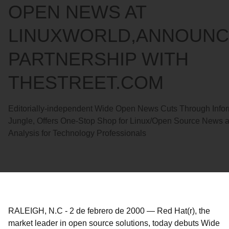
OPEN NEWS AT
LINUXWORLD,ANNOUNC
PARTNERSHIP WITH
THESTREET.COM
Editorially-independent Wide Open News Cuts Through Info
Jungle, Offers One-Stop Shop for Linux/Open Source News 
Analysis for Technology Professionals
RALEIGH, N.C
-
2 de febrero de 2000
—
Red Hat(r), the
market leader in open source solutions, today debuts Wide