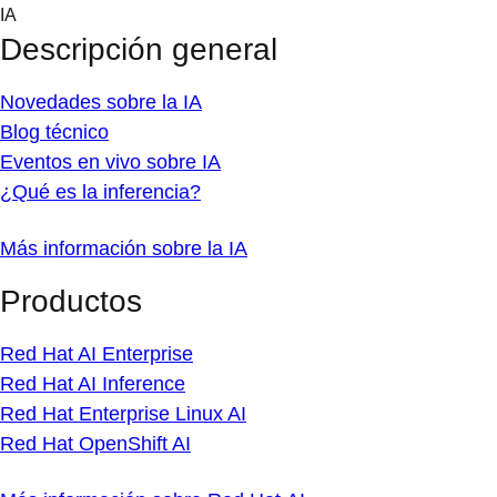
Skip
IA
to
Descripción general
content
Novedades sobre la IA
Blog técnico
Eventos en vivo sobre IA
¿Qué es la inferencia?
Más información sobre la IA
Productos
Red Hat AI Enterprise
Red Hat AI Inference
Red Hat Enterprise Linux AI
Red Hat OpenShift AI