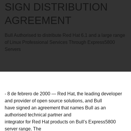
SIGN DISTRIBUTION
AGREEMENT
Bull Authorised to distribute Red Hat 6.1 and a large range
of Linux Professional Services Through Express5800
Servers
-
8 de febrero de 2000
—
Red Hat, the leading developer
and provider of open source solutions, and Bull
have signed an agreement that names Bull as an
authorised technical partner and
integrator for Red Hat products on Bull's Express5800
server range. The