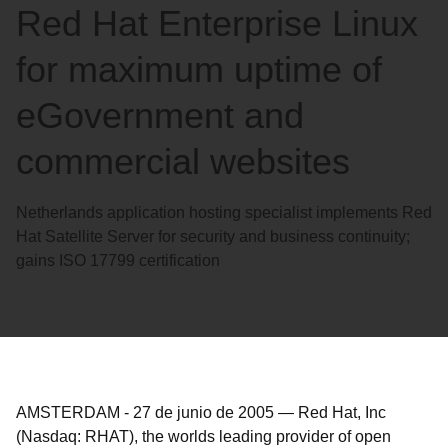
Red Hat Enterprise Linux
for maximum uptime of
eGovernment and
commercial websites
Netherlands application hosting specialist implements Red
Hat Satellite Server for security and business continuity;
gains ISO 17799 certification
AMSTERDAM
-
27 de junio de 2005
—
Red Hat, Inc
(Nasdaq: RHAT), the worlds leading provider of open