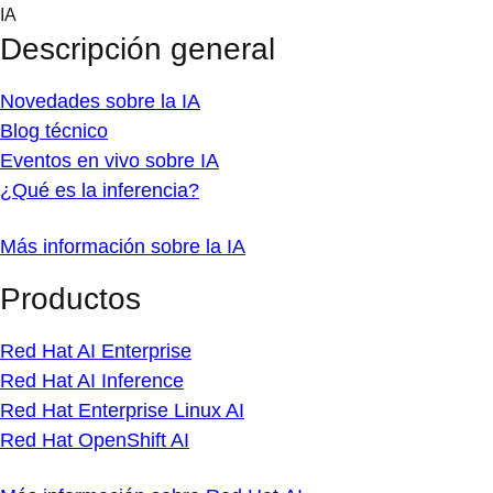
Skip
IA
to
Descripción general
content
Novedades sobre la IA
Blog técnico
Eventos en vivo sobre IA
¿Qué es la inferencia?
Más información sobre la IA
Productos
Red Hat AI Enterprise
Red Hat AI Inference
Red Hat Enterprise Linux AI
Red Hat OpenShift AI