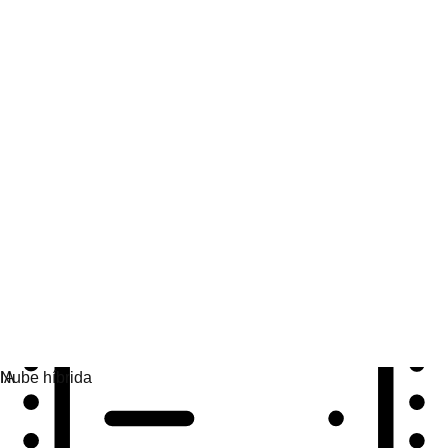
Automatización
Amplía la automatización y unifica la tecnología, los
equipos y los entornos.
Casos prácticos