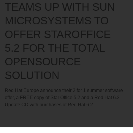
TEAMS UP WITH SUN
MICROSYSTEMS TO
OFFER STAROFFICE
5.2 FOR THE TOTAL
OPENSOURCE
SOLUTION
Red Hat Europe announce their 2 for 1 summer software
offer, a FREE copy of Star Office 5.2 and a Red Hat 6.2
Update CD with purchases of Red Hat 6.2.