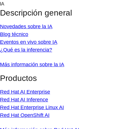
Skip
IA
to
Descripción general
content
Novedades sobre la IA
Blog técnico
Eventos en vivo sobre IA
¿Qué es la inferencia?
Más información sobre la IA
Productos
Red Hat AI Enterprise
Red Hat AI Inference
Red Hat Enterprise Linux AI
Red Hat OpenShift AI