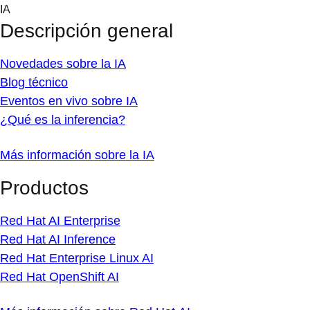
Skip
IA
to
Descripción general
content
Novedades sobre la IA
Blog técnico
Eventos en vivo sobre IA
¿Qué es la inferencia?
Más información sobre la IA
Productos
Red Hat AI Enterprise
Red Hat AI Inference
Red Hat Enterprise Linux AI
Red Hat OpenShift AI