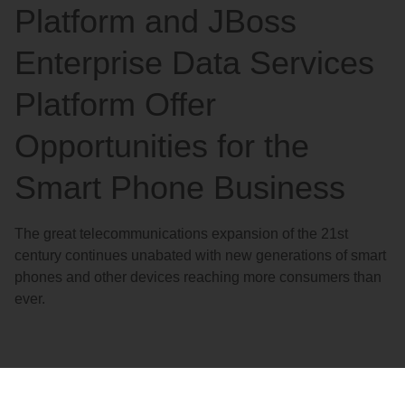
Platform and JBoss
Enterprise Data Services
Platform Offer
Opportunities for the
Smart Phone Business
The great telecommunications expansion of the 21st
century continues unabated with new generations of smart
phones and other devices reaching more consumers than
ever.