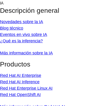
Skip
IA
to
Descripción general
content
Novedades sobre la IA
Blog técnico
Eventos en vivo sobre IA
¿Qué es la inferencia?
Más información sobre la IA
Productos
Red Hat AI Enterprise
Red Hat AI Inference
Red Hat Enterprise Linux AI
Red Hat OpenShift AI