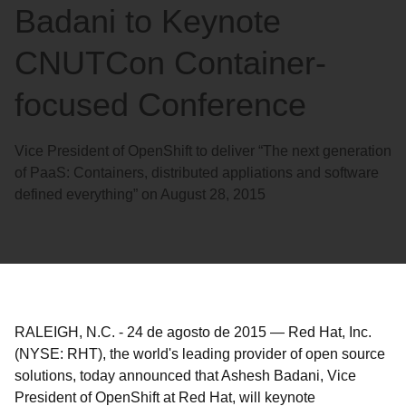
Badani to Keynote
CNUTCon Container-
focused Conference
Vice President of OpenShift to deliver “The next generation
of PaaS: Containers, distributed appliations and software
defined everything” on August 28, 2015
RALEIGH, N.C.
-
24 de agosto de 2015
—
Red Hat, Inc.
(NYSE: RHT), the world's leading provider of open source
solutions, today announced that Ashesh Badani, Vice
President of OpenShift at Red Hat, will keynote