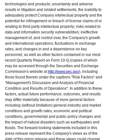
technologies and products; uncertainty and adverse
results in litigation and related settlements; the inability to
adequately protect Company intellectual property and the
potential for infringement or breach of license claims of or
relating to third party intellectual property; risks related to
data and information security vulnerabilities; ineffective
management of, and control over, the Company's growth
and international operations; fluctuations in exchange
rates; and changes in and a dependence on key
personnel, as well as other factors contained in our most
recent Quarterly Report on Form 10-Q (copies of which
may be accessed through the Securities and Exchange
Commission's website at
http://www.sec.gov
), including
those found therein under the captions "Risk Factors" and
"Management's Discussion and Analysis of Financial
Condition and Results of Operations". In addition to these
factors, actual future performance, outcomes, and results
may differ materially because of more general factors
including (without limitation) general industry and market
conditions and growth rates, economic and political
conditions, governmental and public policy changes and
the impact of natural disasters such as earthquakes and
floods. The forward-looking statements included in this
press release represent the Company's views as of the
date of this press release and these views could change.