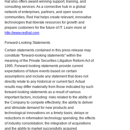
Hat also offers award-winning support, training, and
consulting services. As a connective hub in a global
network of enterprises, partners, and open source
communities, Red Hat helps create relevant, innovative
technologies that liberate resources for growth and
prepare customers for the future of IT. Learn more at
http://www.redhat.com
.
Forward-Looking Statements
Certain statements contained in this press release may
constitute "forward-looking statements" within the
meaning of the Private Securities Litigation Reform Act of
1995. Forward-looking statements provide current
expectations of future events based on certain
assumptions and include any statement that does not
directly relate to any historical or current fact. Actual
results may differ materially from those indicated by such
forward-looking statements as a result of various
important factors, including: risks related to the ability of
the Company to compete effectively; the ability to deliver
and stimulate demand for new products and
technological innovations on a timely basis; delays or
reductions in information technology spending; the effects
of industry consolidation; the integration of acquisitions
and the ability to market successfully acquired