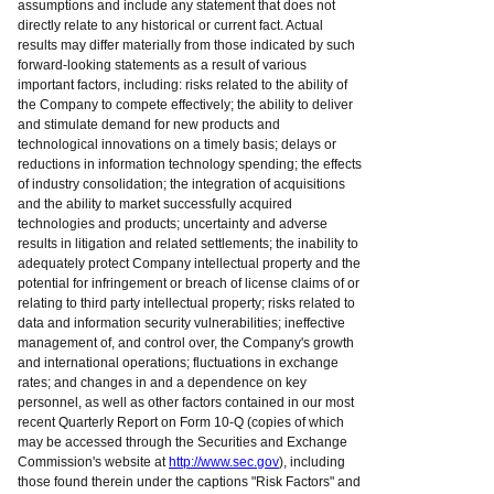
assumptions and include any statement that does not
directly relate to any historical or current fact. Actual
results may differ materially from those indicated by such
forward-looking statements as a result of various
important factors, including: risks related to the ability of
the Company to compete effectively; the ability to deliver
and stimulate demand for new products and
technological innovations on a timely basis; delays or
reductions in information technology spending; the effects
of industry consolidation; the integration of acquisitions
and the ability to market successfully acquired
technologies and products; uncertainty and adverse
results in litigation and related settlements; the inability to
adequately protect Company intellectual property and the
potential for infringement or breach of license claims of or
relating to third party intellectual property; risks related to
data and information security vulnerabilities; ineffective
management of, and control over, the Company's growth
and international operations; fluctuations in exchange
rates; and changes in and a dependence on key
personnel, as well as other factors contained in our most
recent Quarterly Report on Form 10-Q (copies of which
may be accessed through the Securities and Exchange
Commission's website at
http://www.sec.gov
), including
those found therein under the captions "Risk Factors" and