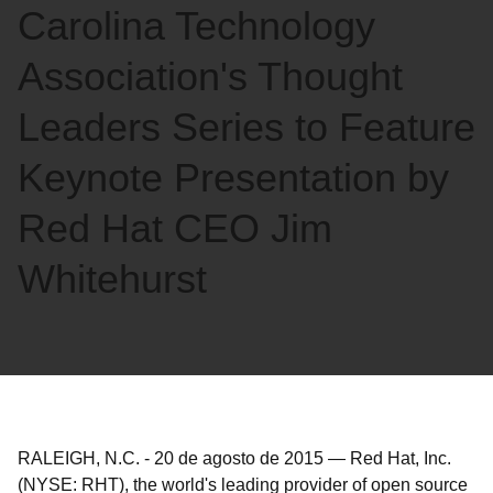
Carolina Technology
Association's Thought
Leaders Series to Feature
Keynote Presentation by
Red Hat CEO Jim
Whitehurst
RALEIGH, N.C.
-
20 de agosto de 2015
—
Red Hat, Inc.
(NYSE: RHT), the world's leading provider of open source