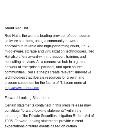
About Red Hat
Red Hat is the world’s leading provider of open source
software solutions, using a community-powered
approach to reliable and high-performing cloud, Linux,
middleware, storage and virtualization technologies. Red
Hat also offers award-winning support, training, and
consulting services. As a connective hub in a global
network of enterprises, partners, and open source
communities, Red Hat helps create relevant, innovative
technologies that liberate resources for growth and
prepare customers for the future of IT. Learn more at
http://www.redhat.com
.
Forward-Looking Statements
Certain statements contained in this press release may
constitute "forward-looking statements" within the
meaning of the Private Securities Litigation Reform Act of
1995. Forward-looking statements provide current
expectations of future events based on certain