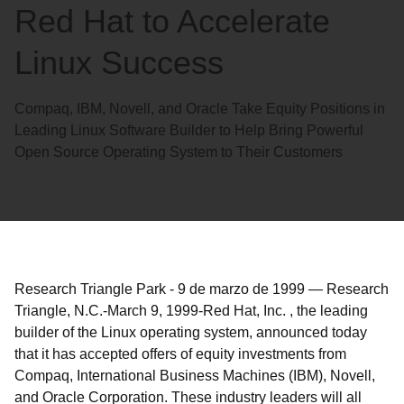
Red Hat to Accelerate
Linux Success
Compaq, IBM, Novell, and Oracle Take Equity Positions in
Leading Linux Software Builder to Help Bring Powerful
Open Source Operating System to Their Customers
Research Triangle Park
-
9 de marzo de 1999
—
Research
Triangle, N.C.-March 9, 1999-Red Hat, Inc. , the leading
builder of the Linux operating system, announced today
that it has accepted offers of equity investments from
Compaq, International Business Machines (IBM), Novell,
and Oracle Corporation. These industry leaders will all