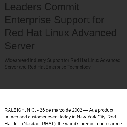
Leaders Commit
Enterprise Support for
Red Hat Linux Advanced
Server
Widespread Industry Support for Red Hat Linux Advanced
Server and Red Hat Enterprise Technology
RALEIGH, N.C.
-
26 de marzo de 2002
—
At a product
launch and customer event today in New York City, Red
Hat, Inc. (Nasdaq: RHAT), the world's premier open source