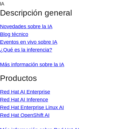
Skip
IA
to
Descripción general
content
Novedades sobre la IA
Blog técnico
Eventos en vivo sobre IA
¿Qué es la inferencia?
Más información sobre la IA
Productos
Red Hat AI Enterprise
Red Hat AI Inference
Red Hat Enterprise Linux AI
Red Hat OpenShift AI