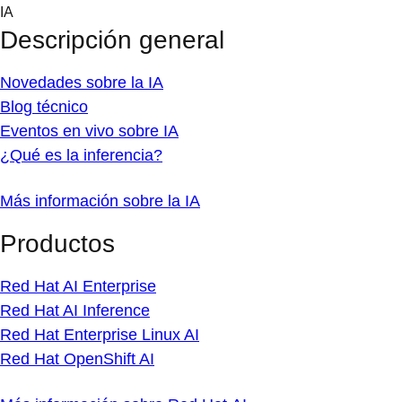
Skip
IA
to
Descripción general
content
Novedades sobre la IA
Blog técnico
Eventos en vivo sobre IA
¿Qué es la inferencia?
Más información sobre la IA
Productos
Red Hat AI Enterprise
Red Hat AI Inference
Red Hat Enterprise Linux AI
Red Hat OpenShift AI