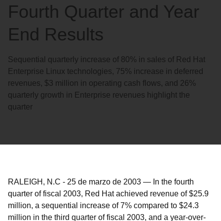
Fourth Quarter and Year
End Results
Sequential quarterly increase of 80% in sales of Red Hat
Enterprise Linux technologies, 75% increase in deferred
revenues, $3 million in operating cash flows, and 26%
quarterly growth in Enterprise revenues highlight the
quarter
RALEIGH, N.C
-
25 de marzo de 2003
—
In the fourth
quarter of fiscal 2003, Red Hat achieved revenue of $25.9
million, a sequential increase of 7% compared to $24.3
million in the third quarter of fiscal 2003, and a year-over-