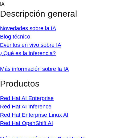
Skip
IA
to
Descripción general
content
Novedades sobre la IA
Blog técnico
Eventos en vivo sobre IA
¿Qué es la inferencia?
Más información sobre la IA
Productos
Red Hat AI Enterprise
Red Hat AI Inference
Red Hat Enterprise Linux AI
Red Hat OpenShift AI