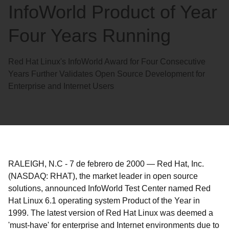
InfoWorld Product of Year
Four Years Running
Red Hat Linux's InfoWorld Award for Four Consecutive
Years Further Validates Open Source Development for
Enterprise and Internet Users
RALEIGH, N.C
-
7 de febrero de 2000
—
Red Hat, Inc.
(NASDAQ: RHAT), the market leader in open source
solutions, announced InfoWorld Test Center named Red
Hat Linux 6.1 operating system Product of the Year in
1999. The latest version of Red Hat Linux was deemed a
'must-have' for enterprise and Internet environments due to