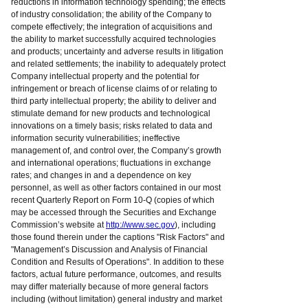
reductions in information technology spending; the effects
of industry consolidation; the ability of the Company to
compete effectively; the integration of acquisitions and
the ability to market successfully acquired technologies
and products; uncertainty and adverse results in litigation
and related settlements; the inability to adequately protect
Company intellectual property and the potential for
infringement or breach of license claims of or relating to
third party intellectual property; the ability to deliver and
stimulate demand for new products and technological
innovations on a timely basis; risks related to data and
information security vulnerabilities; ineffective
management of, and control over, the Company’s growth
and international operations; fluctuations in exchange
rates; and changes in and a dependence on key
personnel, as well as other factors contained in our most
recent Quarterly Report on Form 10-Q (copies of which
may be accessed through the Securities and Exchange
Commission’s website at
http://www.sec.gov
), including
those found therein under the captions "Risk Factors" and
"Management’s Discussion and Analysis of Financial
Condition and Results of Operations". In addition to these
factors, actual future performance, outcomes, and results
may differ materially because of more general factors
including (without limitation) general industry and market