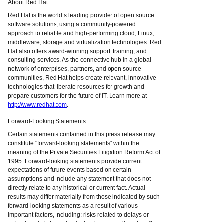
About Red Hat
Red Hat is the world’s leading provider of open source
software solutions, using a community-powered
approach to reliable and high-performing cloud, Linux,
middleware, storage and virtualization technologies. Red
Hat also offers award-winning support, training, and
consulting services. As the connective hub in a global
network of enterprises, partners, and open source
communities, Red Hat helps create relevant, innovative
technologies that liberate resources for growth and
prepare customers for the future of IT. Learn more at
http://www.redhat.com
.
Forward-Looking Statements
Certain statements contained in this press release may
constitute "forward-looking statements" within the
meaning of the Private Securities Litigation Reform Act of
1995. Forward-looking statements provide current
expectations of future events based on certain
assumptions and include any statement that does not
directly relate to any historical or current fact. Actual
results may differ materially from those indicated by such
forward-looking statements as a result of various
important factors, including: risks related to delays or