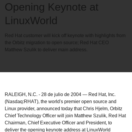
Opening Keynote at
LinuxWorld
Red Hat customer will kick off keynote with highlights from
the Orbitz migration to open source; Red Hat CEO
Matthew Szulik to deliver main address.
RALEIGH, N.C.
-
28 de julio de 2004
—
Red Hat, Inc.
(Nasdaq:RHAT), the world's premier open source and
Linux provider, announced today that Chris Hjelm, Orbitz
Chief Technology Officer will join Matthew Szulik, Red Hat
Chairman, Chief Executive Officer and President, to
deliver the opening keynote address at LinuxWorld