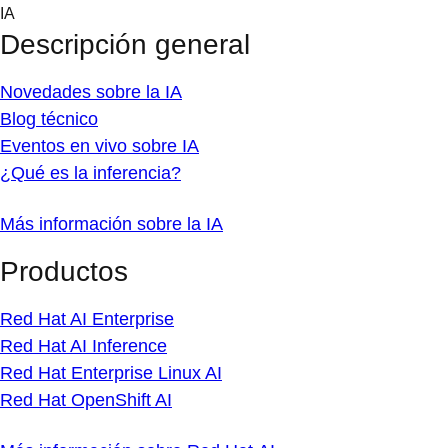
Skip
IA
to
Descripción general
content
Novedades sobre la IA
Blog técnico
Eventos en vivo sobre IA
¿Qué es la inferencia?
Más información sobre la IA
Productos
Red Hat AI Enterprise
Red Hat AI Inference
Red Hat Enterprise Linux AI
Red Hat OpenShift AI