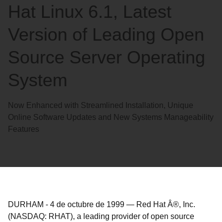
Hat Linux 6.1, Latest
Version of Leading Open
Source Server Operating
System
Now Enhanced with Streamlined Installation, Unique
Online Software Updates and New Systems Manageability
Features
DURHAM
-
4 de octubre de 1999
—
Red Hat Â®, Inc.
(NASDAQ: RHAT), a leading provider of open source