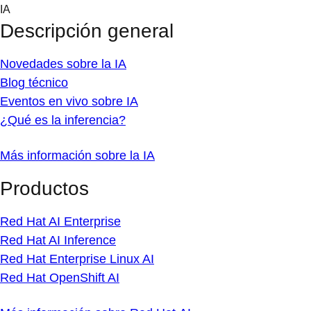
Skip
IA
to
Descripción general
content
Novedades sobre la IA
Blog técnico
Eventos en vivo sobre IA
¿Qué es la inferencia?
Más información sobre la IA
Productos
Red Hat AI Enterprise
Red Hat AI Inference
Red Hat Enterprise Linux AI
Red Hat OpenShift AI