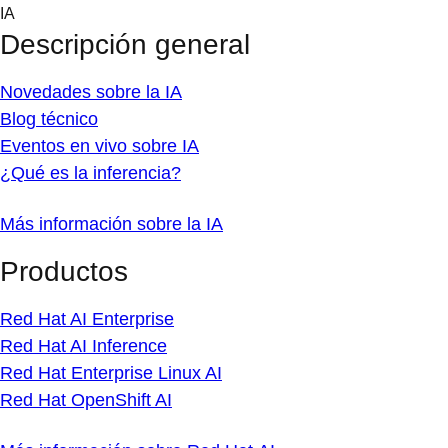
Skip
IA
to
Descripción general
content
Novedades sobre la IA
Blog técnico
Eventos en vivo sobre IA
¿Qué es la inferencia?
Más información sobre la IA
Productos
Red Hat AI Enterprise
Red Hat AI Inference
Red Hat Enterprise Linux AI
Red Hat OpenShift AI