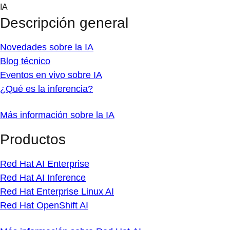
Skip
IA
to
Descripción general
content
Novedades sobre la IA
Blog técnico
Eventos en vivo sobre IA
¿Qué es la inferencia?
Más información sobre la IA
Productos
Red Hat AI Enterprise
Red Hat AI Inference
Red Hat Enterprise Linux AI
Red Hat OpenShift AI