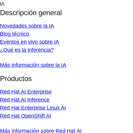
Skip
IA
to
Descripción general
content
Novedades sobre la IA
Blog técnico
Eventos en vivo sobre IA
¿Qué es la inferencia?
Más información sobre la IA
Productos
Red Hat AI Enterprise
Red Hat AI Inference
Red Hat Enterprise Linux AI
Red Hat OpenShift AI
Más información sobre Red Hat AI