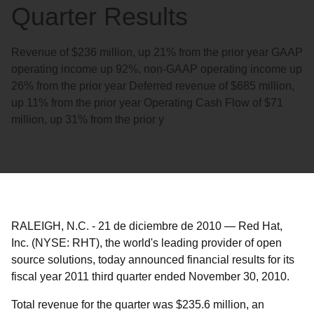
Quarter Results
Revenue of $236 million, up 21% from the prior year GAAP
operating income up 92%, non-GAAP operating income up
26% from the prior year Deferred revenue of $685 million,
up 11% from the prior year Operating Cash Flow of $71
million, up 31% from the prior y
RALEIGH, N.C.
-
21 de diciembre de 2010
—
Red Hat,
Inc. (NYSE: RHT), the world's leading provider of open
source solutions, today announced financial results for its
fiscal year 2011 third quarter ended November 30, 2010.
Total revenue for the quarter was $235.6 million, an