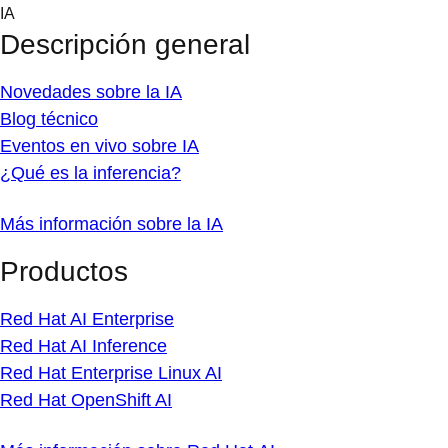
Skip
IA
to
Descripción general
content
Novedades sobre la IA
Blog técnico
Eventos en vivo sobre IA
¿Qué es la inferencia?
Más información sobre la IA
Productos
Red Hat AI Enterprise
Red Hat AI Inference
Red Hat Enterprise Linux AI
Red Hat OpenShift AI