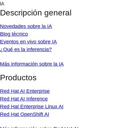
Skip
IA
to
Descripción general
content
Novedades sobre la IA
Blog técnico
Eventos en vivo sobre IA
¿Qué es la inferencia?
Más información sobre la IA
Productos
Red Hat AI Enterprise
Red Hat AI Inference
Red Hat Enterprise Linux AI
Red Hat OpenShift AI