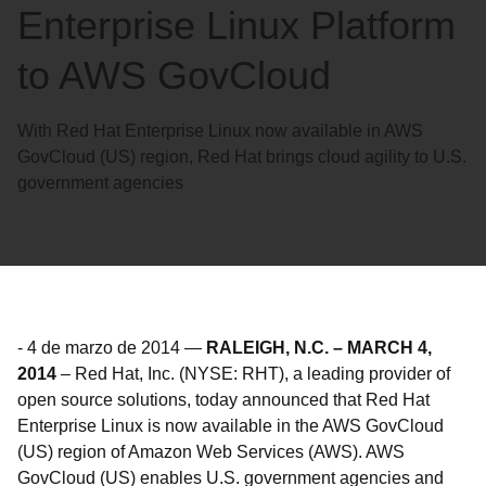
Enterprise Linux Platform
to AWS GovCloud
With Red Hat Enterprise Linux now available in AWS
GovCloud (US) region, Red Hat brings cloud agility to U.S.
government agencies
-
4 de marzo de 2014
—
RALEIGH, N.C. – MARCH 4,
2014
– Red Hat, Inc. (NYSE: RHT), a leading provider of
open source solutions, today announced that Red Hat
Enterprise Linux is now available in the AWS GovCloud
(US) region of Amazon Web Services (AWS). AWS
GovCloud (US) enables U.S. government agencies and