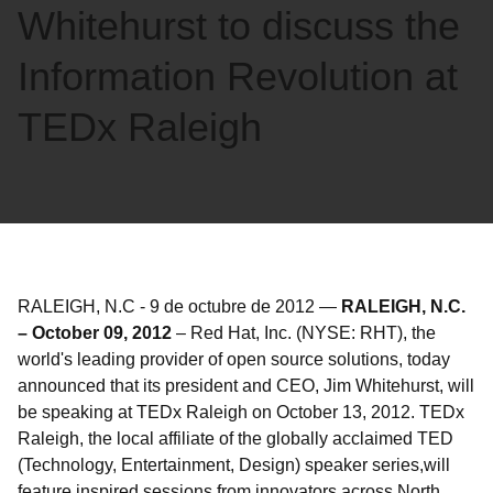
Whitehurst to discuss the
Information Revolution at
TEDx Raleigh
RALEIGH, N.C
-
9 de octubre de 2012
—
RALEIGH, N.C.
– October 09, 2012
– Red Hat, Inc. (NYSE: RHT), the
world's leading provider of open source solutions, today
announced that its president and CEO, Jim Whitehurst, will
be speaking at TEDx Raleigh on October 13, 2012. TEDx
Raleigh, the local affiliate of the globally acclaimed TED
(Technology, Entertainment, Design) speaker series,will
feature inspired sessions from innovators across North