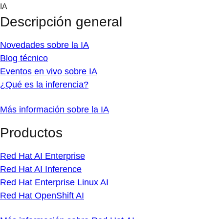
Skip
IA
to
Descripción general
content
Novedades sobre la IA
Blog técnico
Eventos en vivo sobre IA
¿Qué es la inferencia?
Más información sobre la IA
Productos
Red Hat AI Enterprise
Red Hat AI Inference
Red Hat Enterprise Linux AI
Red Hat OpenShift AI