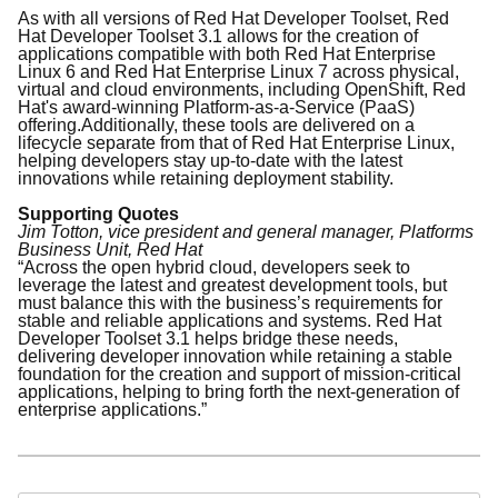
As with all versions of Red Hat Developer Toolset, Red
Hat Developer Toolset 3.1 allows for the creation of
applications compatible with both Red Hat Enterprise
Linux 6 and Red Hat Enterprise Linux 7 across physical,
virtual and cloud environments, including OpenShift, Red
Hat's award-winning Platform-as-a-Service (PaaS)
offering.
Additionally, these tools are delivered on a
lifecycle separate from that of Red Hat Enterprise Linux,
helping developers stay up-to-date with the latest
innovations while retaining deployment stability.
Supporting Quotes
Jim Totton, vice president and general manager, Platforms
Business Unit, Red Hat
“Across the open hybrid cloud, developers seek to
leverage the latest and greatest development tools, but
must balance this with the business’s requirements for
stable and reliable applications and systems. Red Hat
Developer Toolset 3.1 helps bridge these needs,
delivering developer innovation while retaining a stable
foundation for the creation and support of mission-critical
applications, helping to bring forth the next-generation of
enterprise applications.”