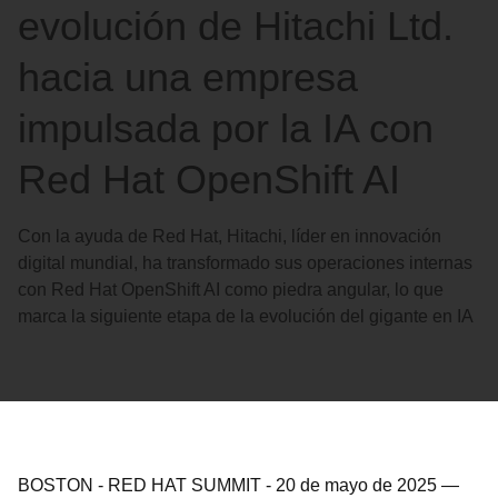
evolución de Hitachi Ltd.
hacia una empresa
impulsada por la IA con
Red Hat OpenShift AI
Con la ayuda de Red Hat, Hitachi, líder en innovación
digital mundial, ha transformado sus operaciones internas
con Red Hat OpenShift AI como piedra angular, lo que
marca la siguiente etapa de la evolución del gigante en IA
BOSTON - RED HAT SUMMIT
-
20 de mayo de 2025
—