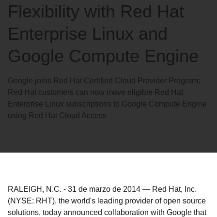
Flexibility with Red Hat
Enterprise Linux and
Google Compute Engine
Google joins Red Hat Certified Cloud Provider Program;
Red Hat customers can now move eligible Red Hat
Enterprise Linux subscriptions to Google Compute Engine
using Red Hat Cloud Access
RALEIGH, N.C.
-
31 de marzo de 2014
—
Red Hat, Inc.
(NYSE: RHT), the world's leading provider of open source
solutions, today announced collaboration with Google that