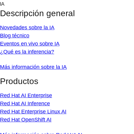
Skip
IA
to
Descripción general
content
Novedades sobre la IA
Blog técnico
Eventos en vivo sobre IA
¿Qué es la inferencia?
Más información sobre la IA
Productos
Red Hat AI Enterprise
Red Hat AI Inference
Red Hat Enterprise Linux AI
Red Hat OpenShift AI