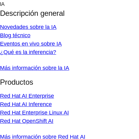
Skip
IA
to
Descripción general
content
Novedades sobre la IA
Blog técnico
Eventos en vivo sobre IA
¿Qué es la inferencia?
Más información sobre la IA
Productos
Red Hat AI Enterprise
Red Hat AI Inference
Red Hat Enterprise Linux AI
Red Hat OpenShift AI
Más información sobre Red Hat AI