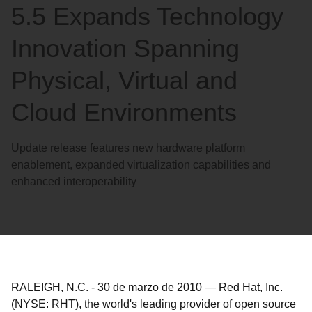
5.5 Expands Technology
Innovation Spanning
Physical, Virtual and
Cloud Environments
Update release features new hardware platform
enablement, expanded virtualization capabilities and
enhanced interoperability
RALEIGH, N.C.
-
30 de marzo de 2010
—
Red Hat, Inc.
(NYSE: RHT), the world's leading provider of open source