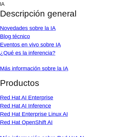
Skip
IA
to
Descripción general
content
Novedades sobre la IA
Blog técnico
Eventos en vivo sobre IA
¿Qué es la inferencia?
Más información sobre la IA
Productos
Red Hat AI Enterprise
Red Hat AI Inference
Red Hat Enterprise Linux AI
Red Hat OpenShift AI