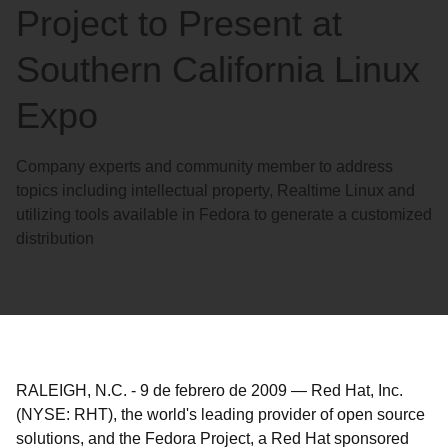
Project to Present at
Southern California Linux
Expo
Company experts and community member to address
topics including intellectual property, Realtime Linux and
utilizing tools available in Fedora to generate a customized
distribution
RALEIGH, N.C.
-
9 de febrero de 2009
—
Red Hat, Inc.
(NYSE: RHT), the world's leading provider of open source
solutions, and the Fedora Project, a Red Hat sponsored