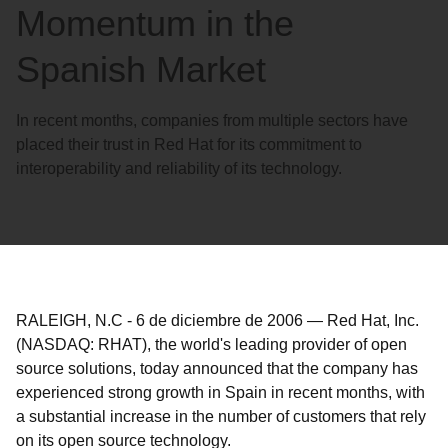
Momentum in the
Spanish Market
In recent months, companies from multiple sectors have
placed their trust in Red Hat for its commitment to
interoperability and reliability of its technology.
RALEIGH, N.C
-
6 de diciembre de 2006
—
Red Hat, Inc.
(NASDAQ: RHAT), the world's leading provider of open
source solutions, today announced that the company has
experienced strong growth in Spain in recent months, with
a substantial increase in the number of customers that rely
on its open source technology.