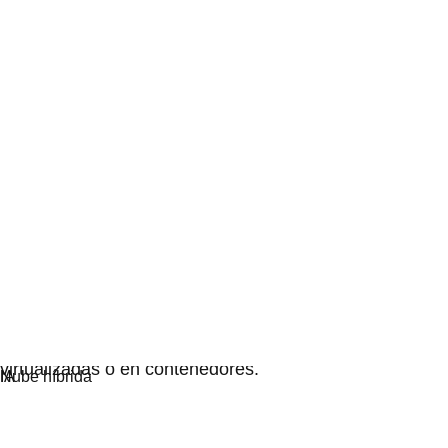
Virtualización
Moderniza las operaciones para las cargas de trabajo
virtualizadas o en contenedores.