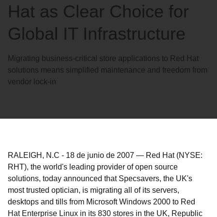
Hat as Clear Choice for
Global IT Infrastructure
Migrating business-critical store applications to Red Hat
solutions means simplified maintenance and freedom from
vendor lock-in
RALEIGH, N.C
-
18 de junio de 2007
—
Red Hat (NYSE:
RHT), the world's leading provider of open source
solutions, today announced that Specsavers, the UK's
most trusted optician, is migrating all of its servers,
desktops and tills from Microsoft Windows 2000 to Red
Hat Enterprise Linux in its 830 stores in the UK, Republic